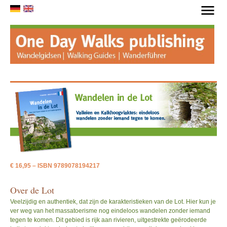
..
OVER ONE DAY WALKS
DE WANDELINGEN
DE WANDELGIDSEN
GIDS BESTELLEN
€ 16,95 – ISBN 9789078194217
Over de Lot
NIEUWS
Veelzijdig en authentiek, dat zijn de karakteristieken van de Lot. Hier kun je
ver weg van het massatoerisme nog eindeloos wandelen zonder iemand
CONTACT
tegen te komen. Dit gebied is rijk aan rivieren, uitgestrekte geërodeerde