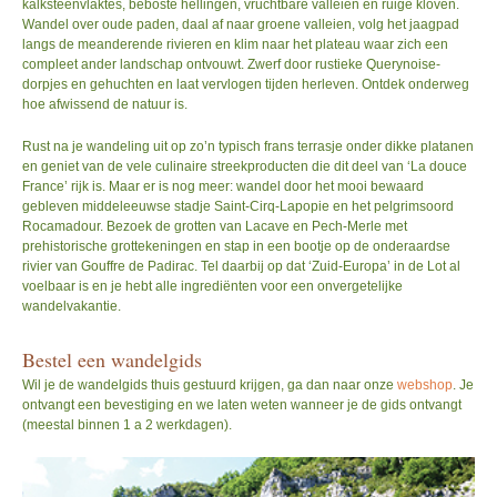
kalksteenvlaktes, beboste hellingen, vruchtbare valleien en ruige kloven.
Wandel over oude paden, daal af naar groene valleien, volg het jaagpad
HOME
langs de meanderende rivieren en klim naar het plateau waar zich een
compleet ander landschap ontvouwt. Zwerf door rustieke Querynoise-
dorpjes en gehuchten en laat vervlogen tijden herleven. Ontdek onderweg
PRIVACY VERKLARING
hoe afwissend de natuur is.
Rust na je wandeling uit op zo’n typisch frans terrasje onder dikke platanen
en geniet van de vele culinaire streekproducten die dit deel van ‘La douce
France’ rijk is. Maar er is nog meer: wandel door het mooi bewaard
gebleven middeleeuwse stadje Saint-Cirq-Lapopie en het pelgrimsoord
Rocamadour. Bezoek de grotten van Lacave en Pech-Merle met
prehistorische grottekeningen en stap in een bootje op de onderaardse
rivier van Gouffre de Padirac. Tel daarbij op dat ‘Zuid-Europa’ in de Lot al
voelbaar is en je hebt alle ingrediënten voor een onvergetelijke
wandelvakantie.
Bestel een wandelgids
Wil je de wandelgids thuis gestuurd krijgen, ga dan naar onze
webshop
. Je
ontvangt een bevestiging en we laten weten wanneer je de gids ontvangt
(meestal binnen 1 a 2 werkdagen).