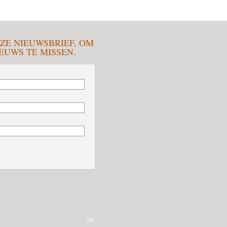
ZE NIEUWSBRIEF, OM
UWS TE MISSEN.
top ↑