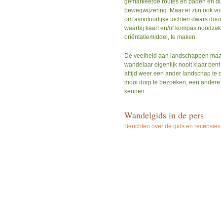
gemarkeerde routes en paden en du
bewegwijzering. Maar er zijn ook v
om avontuurlijke tochten dwars door
waarbij kaart en/of kompas noodzakel
oriëntatiemiddel, te maken.
De veelheid aan landschappen maakt
wandelaar eigenlijk nooit klaar bent
altijd weer een ander landschap te
mooi dorp te bezoeken, een andere 
kennen.
Wandelgids in de pers
Berichten over de gids en recensies