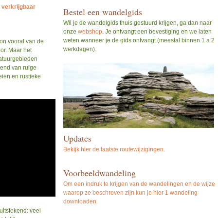
 verkrijgbaar
Bestel een wandelgids
Wil je de wandelgids thuis gestuurd krijgen, ga dan naar
onze
webshop
. Je ontvangt een bevestiging en we laten
weten wanneer je de gids ontvangt (meestal binnen 1 a 2
n vooral van de
werkdagen).
or. Maar het
natuurgebieden
rend van ruige
leien en rustieke
Updates
Bekijk hier de laatste routewijzigingen.
Voorbeeldwandeling
Om een indruk te krijgen van de wandelingen en de wijze
waarop ze beschreven zijn kun je hier 1 wandeling
downloaden.
uitstekend: veel