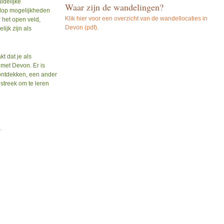
idelijke
Waar zijn de wandelingen?
olop mogelijkheden
Klik hier voor een overzicht van de wandellocaties in
 het open veld,
Devon (pdf)
.
ijk zijn als
 dat je als
 met Devon. Er is
 ontdekken, een ander
streek om te leren
.