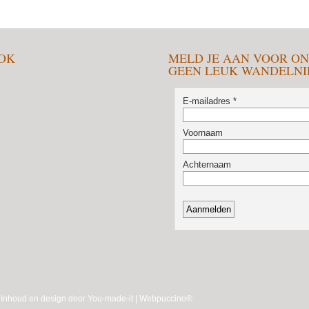
OOK
MELD JE AAN VOOR ON
GEEN LEUK WANDELNIE
 Inhoud en design door
You-made-it
|
Webpuccino®